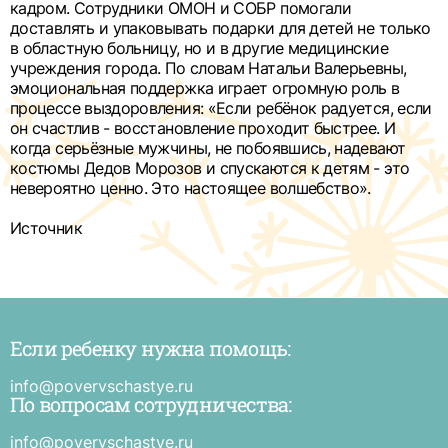
кадром. Сотрудники ОМОН и СОБР помогали
доставлять и упаковывать подарки для детей не только
в областную больницу, но и в другие медицинские
учреждения города. По словам Натальи Валерьевны,
эмоциональная поддержка играет огромную роль в
процессе выздоровления: «Если ребёнок радуется, если
он счастлив - восстановление проходит быстрее. И
когда серьёзные мужчины, не побоявшись, надевают
костюмы Дедов Морозов и спускаются к детям - это
невероятно ценно. Это настоящее волшебство».
Источник
Если ребенку нужна помощь:
Е
р
н
info@povervschastye.ru
п
По вопросам сотрудничества:
и
п
в
info@povervschastye.ru
с