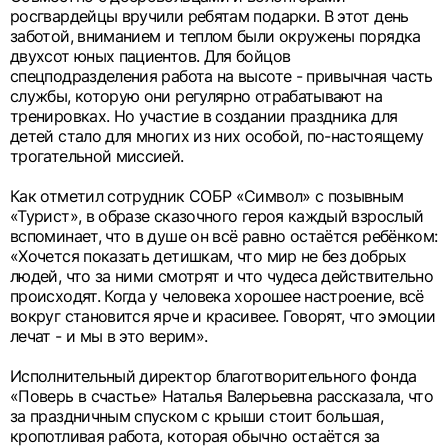
росгвардейцы вручили ребятам подарки. В этот день
заботой, вниманием и теплом были окружены порядка
двухсот юных пациентов. Для бойцов
спецподразделения работа на высоте - привычная часть
службы, которую они регулярно отрабатывают на
тренировках. Но участие в создании праздника для
детей стало для многих из них особой, по-настоящему
трогательной миссией.
Как отметил сотрудник СОБР «Символ» с позывным
«Турист», в образе сказочного героя каждый взрослый
вспоминает, что в душе он всё равно остаётся ребёнком:
«Хочется показать детишкам, что мир не без добрых
людей, что за ними смотрят и что чудеса действительно
происходят. Когда у человека хорошее настроение, всё
вокруг становится ярче и красивее. Говорят, что эмоции
лечат - и мы в это верим».
Исполнительный директор благотворительного фонда
«Поверь в счастье» Наталья Валерьевна рассказала, что
за праздничным спуском с крыши стоит большая,
кропотливая работа, которая обычно остаётся за