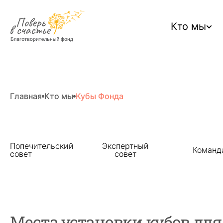
Кто мы
Главная
Кто мы
Кубы Фонда
Пагинация
Попечительский
Экспертный
Команд
на
совет
совет
странице
Места установки кубов дл