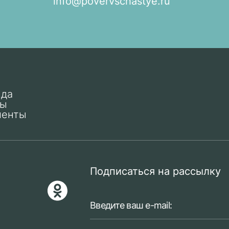
info@povervschastye.ru
нда
ты
менты
Подписаться на рассылку