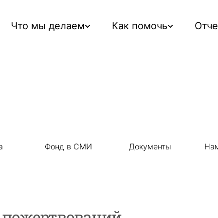
Что мы делаем
Как помочь
Отч
а
Фонд в СМИ
Документы
Нам
я пожертвований