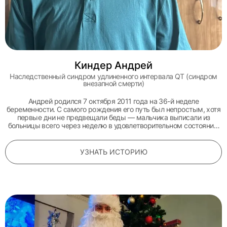
Киндер Андрей
Наследственный синдром удлиненного интервала QT (синдром
внезапной смерти)
Андрей родился 7 октября 2011 года на 36-й неделе
беременности. С самого рождения его путь был непростым, хотя
первые дни не предвещали беды — мальчика выписали из
больницы всего через неделю в удовлетворительном состоянии.
Однако семейная трагедия внесла коррективы в его судьбу:
когда Андрею был всего месяц, от идиопатической
кардиомиопатии в возрасте 16 лет скоропостижно скончалась
УЗНАТЬ ИСТОРИЮ
родная сестра его матери. Из-за высокого генетического риска
мальчика немедленно поставили на учет к кардиологу.