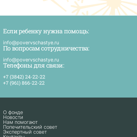
Если ребенку нужна помощь:
Е
р
н
info@povervschastye.ru
п
По вопросам сотрудничества:
и
п
в
info@povervschastye.ru
с
Телефоны для связи:
+7 (3842) 24-22-22
+7 (961) 866-22-22
О фонде
Новости
Нам помогают
Попечительский совет
Экспертный совет
Контакты