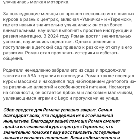
улучшилась мелкая моторика.
За последующие месяцы он прошел несколько интенсивных
курсов в разных центрах, включая «Умничка» и «Теремок»,
где его навыки значительно улучшились: он стал более
внимательным, научился выполнять простые инструкции и
развил имитацию. В 2024 году Роман достиг значительных
успехов, научившись одеваться. Однако решение о
поступлении в детский сад привело к резкому откату в его
развитии. Роман стал проявлять истерики и избегать
общения.
Родители немедленно забрали его из сада и продолжили
занятия по АВА-терапии и логопедии. Роман также посещал
курсы массажа и находился под наблюдением диетолога из-
за различных аллергий и особенностей питания. Несмотря
на сложности, он остается добрым и ласковым мальчиком,
увлекающимся играми с Lego и прогулками на улице.
Сбор средств для Романа успешно закрыт. Семья
благодарит всех, кто поддержал их в этой важной
инициативе. Благодаря вашей помощи Роман сможет
пройти интенсивный курс в центре «Теремок», что
значительно поможет ему восстановить потерянные
навыки и улучшить поведение. Ваши добрые сердца и