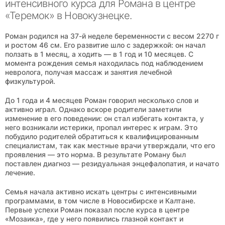
интенсивного курса для Романа в центре
«Теремок» в Новокузнецке.
Роман родился на 37-й неделе беременности с весом 2270 г
и ростом 46 см. Его развитие шло с задержкой: он начал
ползать в 1 месяц, а ходить — в 1 год и 10 месяцев. С
момента рождения семья находилась под наблюдением
невролога, получая массаж и занятия лечебной
физкультурой.
До 1 года и 4 месяцев Роман говорил несколько слов и
активно играл. Однако вскоре родители заметили
изменение в его поведении: он стал избегать контакта, у
него возникали истерики, пропал интерес к играм. Это
побудило родителей обратиться к квалифицированным
специалистам, так как местные врачи утверждали, что его
проявления — это норма. В результате Роману был
поставлен диагноз — резидуальная энцефалопатия, и начато
лечение.
Семья начала активно искать центры с интенсивными
программами, в том числе в Новосибирске и Калтане.
Первые успехи Роман показал после курса в центре
«Мозаика», где у него появились глазной контакт и