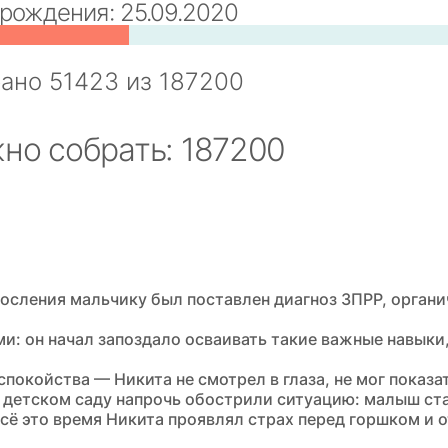
 рождения: 25.09.2020
рано
51423
из
187200
но собрать: 187200
росления мальчику был поставлен диагноз ЗПРР, орган
и: он начал запоздало осваивать такие важные навыки, 
окойства — Никита не смотрел в глаза, не мог показать
 детском саду напрочь обострили ситуацию: малыш ста
Всё это время Никита проявлял страх перед горшком и о