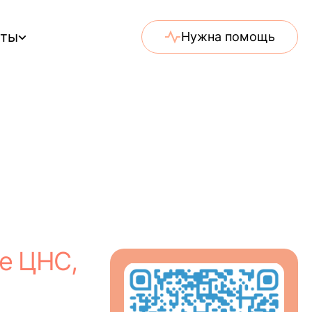
еты
Нужна помощь
е ЦНС,