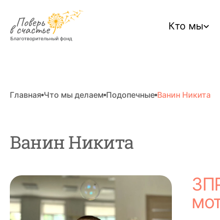
Кто мы
Главная
Что мы делаем
Подопечные
Ванин Никита
Ванин Никита
ЗПР
мот