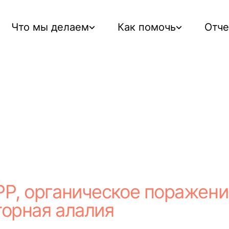
Что мы делаем
Как помочь
Отч
Р, органическое поражени
орная алалия