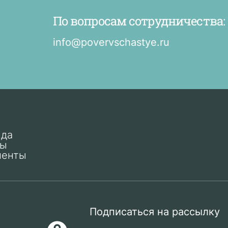
По вопросам сотрудничества:
info@povervschastye.ru
нда
ты
менты
Подписаться на рассылку