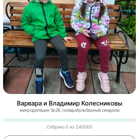
Варвара и Владимир Колесниковы
микроделеция 3р26, псевдобульбарный синдром
Собрано
0
из
240000