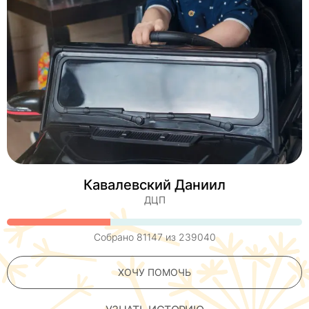
Кавалевский Даниил
ДЦП
Собрано
81147
из
239040
ХОЧУ ПОМОЧЬ