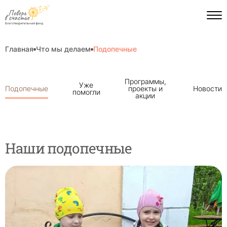
Главная
Что мы делаем
Подопечные
Пагинация
Программы,
Уже
на
Подопечные
проекты и
Новости
помогли
странице
акции
Наши подопечные