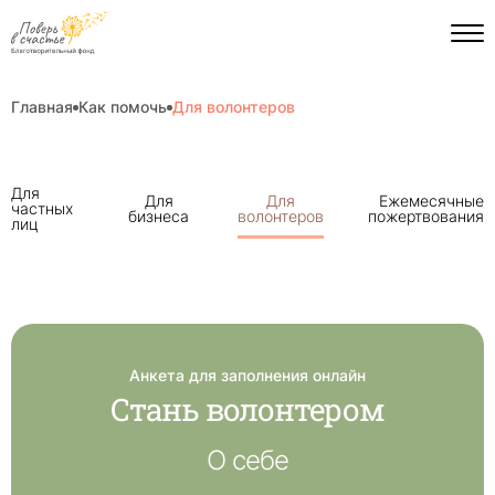
Главная
Как помочь
Для волонтеров
Пагинация
Для
Для
Для
Ежемесячные
на
частных
бизнеса
волонтеров
пожертвования
странице
лиц
Анкета для заполнения онлайн
Стань волонтером
О себе