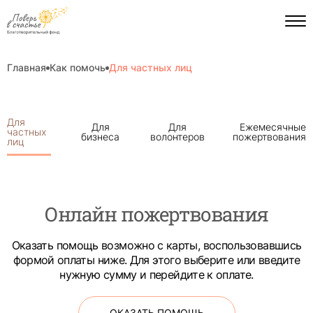
Главная
Как помочь
Для частных лиц
Пагинация
Для
Для
Для
Ежемесячные
на
частных
бизнеса
волонтеров
пожертвования
странице
лиц
Онлайн пожертвования
Оказать помощь возможно с карты, воспользовавшись
формой оплаты ниже. Для этого выберите или введите
нужную сумму и перейдите к оплате.
ОКАЗАТЬ ПОМОЩЬ