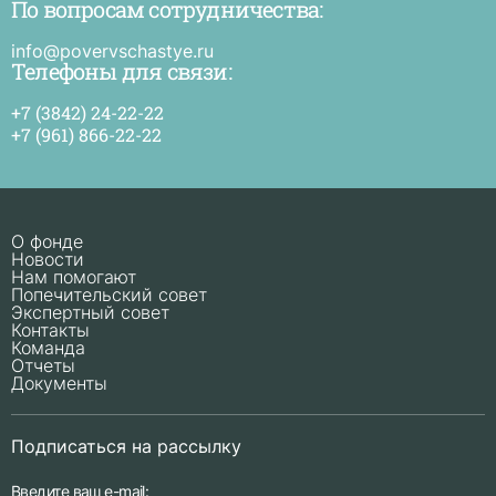
По вопросам сотрудничества:
и
п
в
info@povervschastye.ru
с
Телефоны для связи:
+7 (3842) 24-22-22
+7 (961) 866-22-22
О фонде
Новости
Нам помогают
Попечительский совет
Экспертный совет
Контакты
Команда
Отчеты
Документы
Подписаться на рассылку