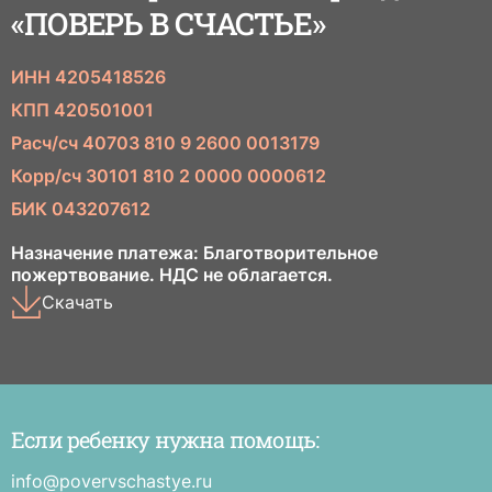
«ПОВЕРЬ В СЧАСТЬЕ»
ИНН 4205418526
КПП 420501001
Расч/сч 40703 810 9 2600 0013179
Корр/сч 30101 810 2 0000 0000612
БИК 043207612
Назначение платежа: Благотворительное
пожертвование. НДС не облагается.
Скачать
Если ребенку нужна помощь:
Е
р
н
info@povervschastye.ru
п