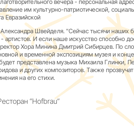
Благотворительного вечера - персональная адр
авление им культурно-патриотической, социаль
та Евразийской
 Александра Швейделя. "Сейчас тысячи наших 
ас - артистов. И если наше искусство способно
директор Хора Минина Дмитрий Сибирцев. По сл
основной и временной экспозициям музея и кон
будет представлена музыка Михаила Глинки, Пе
ридова и других композиторов. Также прозвуча
нения на его стихи.
Ресторан “Hofbrau”