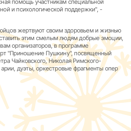
есная помощь участникам специальной
ной и психологической поддержки", -
бойцов жертвуют своим здоровьем и жизнью
 доставить этим смелым людям добрые эмоции,
овам организаторов, в программе
церт "Приношение Пушкину", посвященный
тра Чайковского, Николая Римского-
т арии, дуэты, оркестровые фрагменты опер