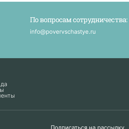
По вопросам сотрудничества:
info@povervschastye.ru
нда
ты
менты
Подписаться на рассылку