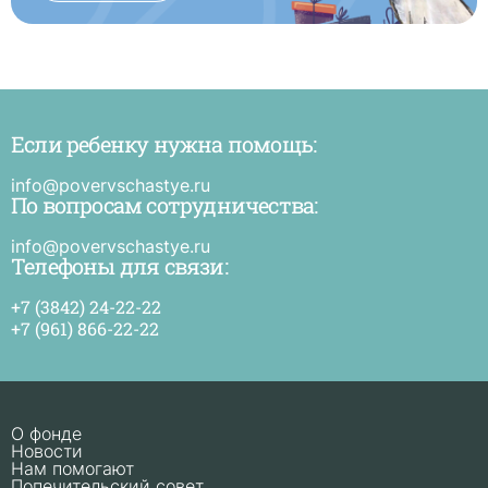
Если ребенку нужна помощь:
Е
р
н
info@povervschastye.ru
п
По вопросам сотрудничества:
и
п
в
info@povervschastye.ru
с
Телефоны для связи:
+7 (3842) 24-22-22
+7 (961) 866-22-22
О фонде
Новости
Нам помогают
Попечительский совет