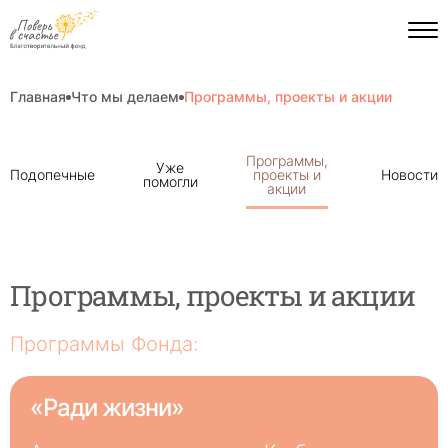
Главная
Что мы делаем
Программы, проекты и акции
Пагинация
Программы,
Уже
на
Подопечные
проекты и
Новости
помогли
странице
акции
Программы, проекты и акции
Программы Фонда:
«Ради жизни»