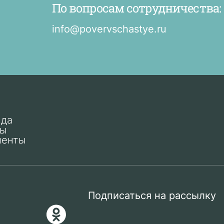
По вопросам сотрудничества:
info@povervschastye.ru
нда
ты
менты
Подписаться на рассылку