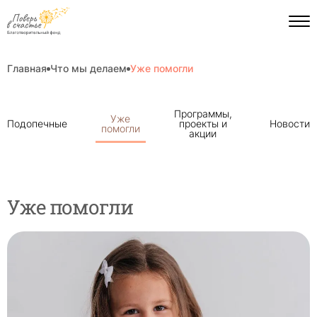
Главная
Что мы делаем
Уже помогли
Пагинация
Программы,
Уже
на
Подопечные
проекты и
Новости
помогли
странице
акции
Уже помогли