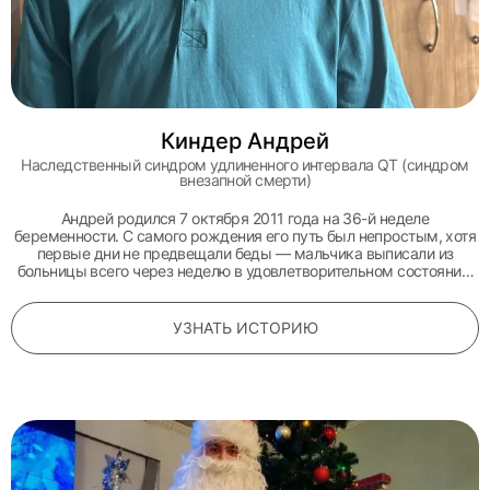
Киндер Андрей
Наследственный синдром удлиненного интервала QT (синдром
внезапной смерти)
Андрей родился 7 октября 2011 года на 36-й неделе
беременности. С самого рождения его путь был непростым, хотя
первые дни не предвещали беды — мальчика выписали из
больницы всего через неделю в удовлетворительном состоянии.
Однако семейная трагедия внесла коррективы в его судьбу:
когда Андрею был всего месяц, от идиопатической
кардиомиопатии в возрасте 16 лет скоропостижно скончалась
УЗНАТЬ ИСТОРИЮ
родная сестра его матери. Из-за высокого генетического риска
мальчика немедленно поставили на учет к кардиологу.