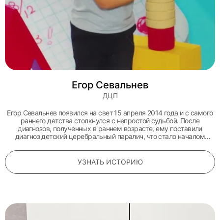
Егор Севальнев
ДЦП
Егор Севальнев появился на свет 15 апреля 2014 года и с самого
раннего детства столкнулся с непростой судьбой. После
диагнозов, полученных в раннем возрасте, ему поставили
диагноз детский церебральный паралич, что стало началом
долгого пути борьбы за здоровье. Несмотря на сложности, Егор
остается ярким и жизнерадостным ребенком. Он третий в семье,
где его поддерживают старшие брат и сестра, всегда готовые
УЗНАТЬ ИСТОРИЮ
прийти на помощь и поделиться радостью.